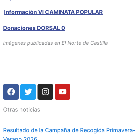
Información VI CAMINATA POPULAR
Donaciones DORSAL 0
Imágenes publicadas en El Norte de Castilla
F
T
I
Y
a
w
n
o
c
i
s
u
Otras noticias
e
t
t
t
b
t
a
u
o
e
g
b
Resultado de la Campaña de Recogida Primavera-
o
r
r
e
Verano 2026