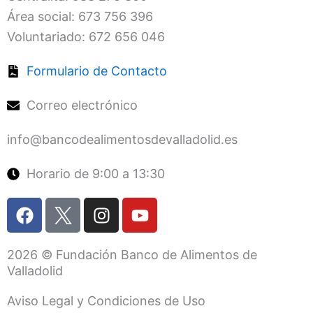
Área social: 673 756 396
Voluntariado: 672 656 046
Formulario de Contacto
Correo electrónico
info@bancodealimentosdevalladolid.es
Horario de 9:00 a 13:30
F
I
Y
a
n
o
c
s
u
2026 © Fundación Banco de Alimentos de
e
t
t
Valladolid
b
a
u
o
g
b
Aviso Legal y Condiciones de Uso
o
r
e