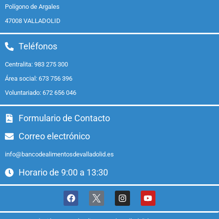
Polígono de Argales
47008 VALLADOLID
Teléfonos
Centralita: 983 275 300
Área social: 673 756 396
Voluntariado: 672 656 046
Formulario de Contacto
Correo electrónico
info@bancodealimentosdevalladolid.es
Horario de 9:00 a 13:30
F
I
Y
a
n
o
c
s
u