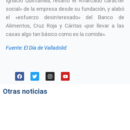
Ignacio Quintanilla, resaltó el «marcado carácter
social» de la empresa desde su fundación, y alabó
el «esfuerzo desinteresado» del Banco de
Alimentos, Cruz Roja y Cáritas «por llevar a las
casas algo tan básico como es la comida».
Fuente: El Día de Valladolid
F
T
I
Y
a
w
n
o
c
i
s
u
e
t
t
t
Otras noticias
b
t
a
u
o
e
g
b
o
r
r
e
k
a
m